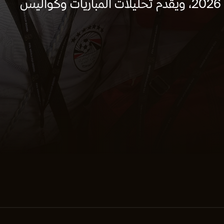
برنامج رياضي يومي يغطي كأس العالم 2026، ويقدم تحليلات المباريات وكواليس