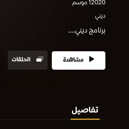
2020
1 موسم
ديني
برنامج ديني....
مشاهدة
الحلقات
تفاصيل