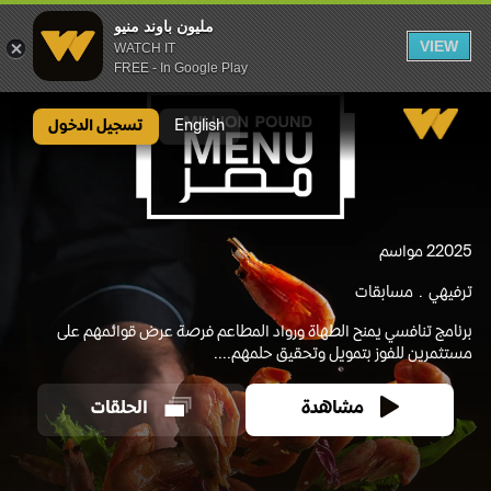
مليون باوند منيو
VIEW
WATCH IT
FREE - In Google Play
مليون باوند منيو
English
تسجيل الدخول
2025
2 مواسم
ترفيهي
مسابقات
برنامج تنافسي يمنح الطهاة ورواد المطاعم فرصة عرض قوائمهم على
مستثمرين للفوز بتمويل وتحقيق حلمهم....
مشاهدة
الحلقات