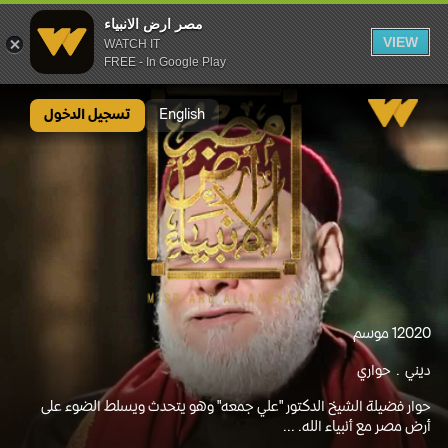
مصر ارض الانبياء
VIEW
WATCH IT
FREE - In Google Play
مصر ارض الانبياء
English
تسجيل الدخول
2020
1 موسم
ديني
حواري
حوار فضيلة الشيخ الدكتور "علي جمعه" وهو يتحدث ويسلط الضوء على
أرض مصر مع أنبياء الله. ...