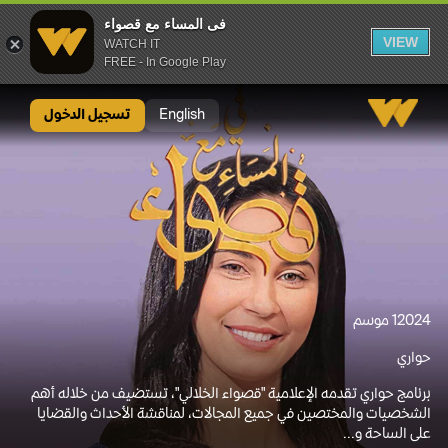
فى المساء مع قصواء
VIEW
WATCH IT
FREE - In Google Play
فى المساء مع قصواء
English
تسجيل الدخول
2024
1 موسم
حواري
برنامج حواري تقدمه الإعلامية "قصواء الخلالي"، تستضيف من خلاله أهم
الشخصيات والمختصين في جميع المجالات، لمناقشة الأحداث والقضايا
على الساحة و...