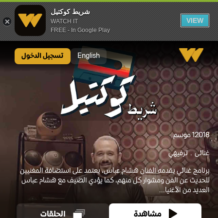
شريط كوكتيل
VIEW
WATCH IT
FREE - In Google Play
شريط كوكتيل
English
تسجيل الدخول
2018
1 موسم
غنائى
ترفيهي
برنامج غنائي يقدمه الفنان هشام عباس، يعتمد على استضافة المغنيين
للحديث عن الفن ومشوار كل منهم، كما يؤدي الضيف مع هشام عباس
العديد من الأغنيا...
مشاهدة
الحلقات