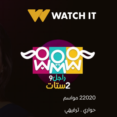
راجل و 2 ستات
2020
2 مواسم
حواري
ترفيهي