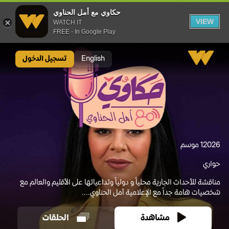
حكاوي مع أمل الحناوي
VIEW
WATCH IT
FREE - In Google Play
حكاوي مع أمل الحناوي
English
تسجيل الدخول
2026
1 موسم
حواري
مناقشة للأحداث الجارية محلياً و دولياً وتداعياتها على الأقليم والعالم مع
شخصيات هامة جداً مع الإعلامية أمل الحناوي....
مشاهدة
الحلقات