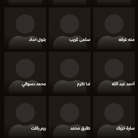
منه عرفه
سلمى غريب
بتول حداد
أحمد عبد الله
ندا اكرم
محمد دسوقي
سارة خزبك
طارق محمد
ريم رأفت