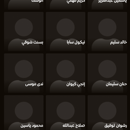
ياسمين عبدالعزيز
كريم فهمي
أنوشكا
خالد سليم
نيكول سابا
بسنت شوقي
حنان سليمان
إنجي كيوان
ندى موسى
رشوان توفيق
صلاح عبدالله
محمود ياسين