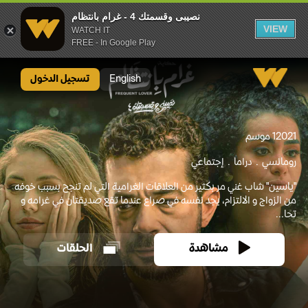
نصيبى وقسمتك 4 - غرام بانتظام
VIEW
WATCH IT
FREE - In Google Play
نصيبى وقسمتك 4 - غرام بانتظام
English
تسجيل الدخول
2021
1 موسم
رومانسي
دراما
إجتماعي
"ياسين" شاب غني مر بكثير من العلاقات الغرامية التي لم تنجح بسبب خوفه
من الزواج و الالتزام، يجد نفسه في صراع عندما تقع صديقتان في غرامه و
تحا...
مشاهدة
الحلقات