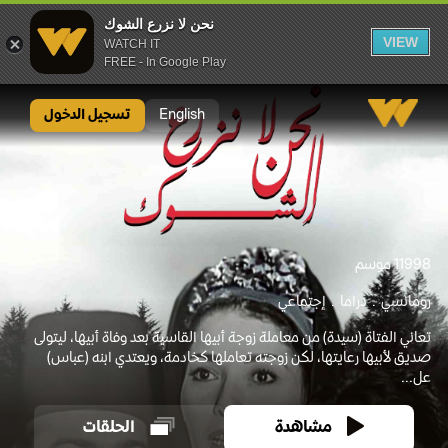
نحن لا نزرع الشوك
VIEW
WATCH IT
FREE - In Google Play
نحن لا نزرع الشوك
English
تسجيل الدخول
1998
1 موسم
رومانسي
دراما
إجتماعي
تعاني الفتاة (سيدة) من معاملة زوجة أبيها القاسية بعد وفاة أبيها، ليتولى
صديق لأبيها رعايتها، لكن زوجته تعاملها كخادمة، ويعتدي ابنه (عباس)
عل...
مشاهدة
الحلقات