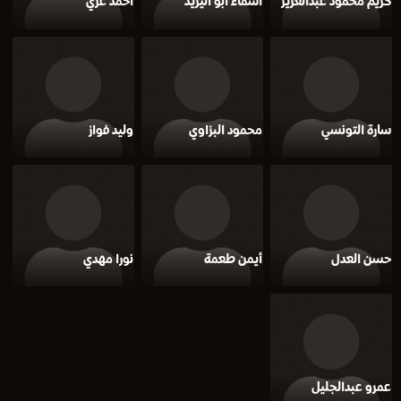
كريم محمود عبدالعزيز
أسماء أبو اليزيد
احمد غزي
سارة التونسي
محمود البزاوي
وليد فواز
حسن العدل
أيمن طعمة
نورا مهدي
عمرو عبدالجليل