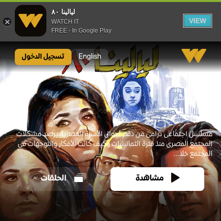
ليالينا ٨٠
VIEW
WATCH IT
FREE - In Google Play
English
تسجيل الدخول
2020
1 موسم
دراما
إجتماعي
مسلسل اجتماعى درامى من دفتر أحوال الأسرة المصرية يرصد مشكلات
المجتمع المصرى منذ فترة الثمانينيات وكيف كانت الأفكار والتوجهات فى
المجتمع خلا...
مشاهدة
الحلقات