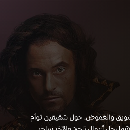
شويق والغموض، حول شقيقين توأم
ا رجل أعمال ناجح والآخر ساحر...