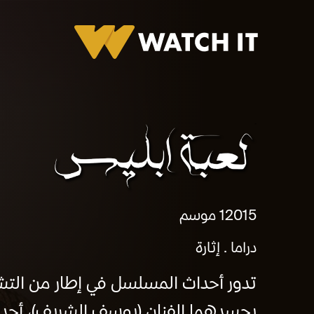
لعبة ابليس
2015
1 موسم
دراما
إثارة
تدور أحداث المسلسل في إطار من الت
يجسدهما الفنان (يوسف الشريف)، أحدهم