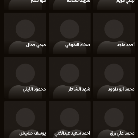
نيللي كريم
شريف سلامة
مها نصار
أحمد ماجد
صفاء الطوخي
ميمي جمال
محمد أبو داوود
شهد الشاطر
محمود الليثي
محمد علي رزق
أحمد سعيد عبدالغني
يوسف حشيش