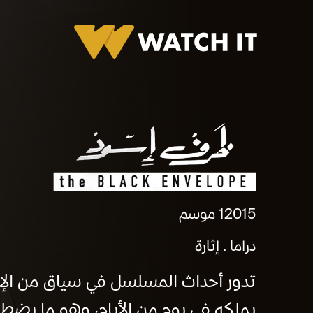
ظرف إسود
2015
1 موسم
دراما
إثارة
تدور أحداث المسلسل في سياق من اﻹثا
يملكه في يوم من الأيام، وهو ما يضطره 