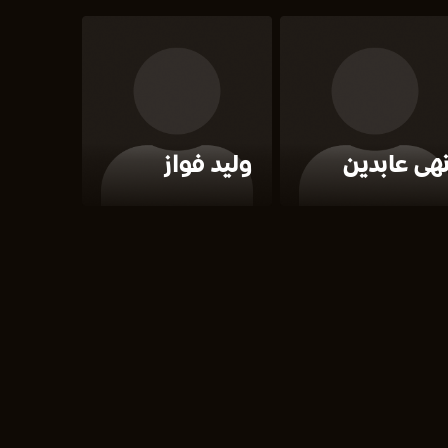
هى عابدين
وليد فواز