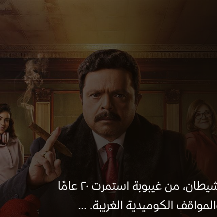
يستفيق عبد الستار، الملقب بمحامي الشيطان، من غيبوبة استمرت ٢٠ عامًا
المواقف الكوميدية الغريبة. ...