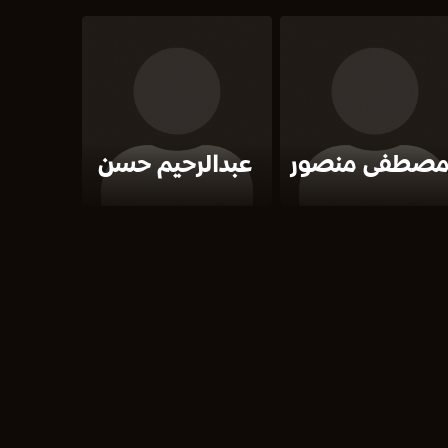
صطفى منصور
عبدالرحيم حسن