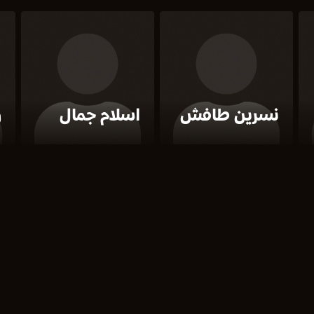
نسرين طافش
اسلام جمال
و