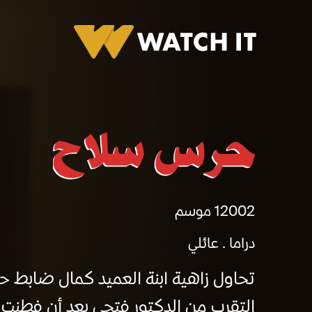
حرس سلاح
2002
1 موسم
دراما
عائلي
تحاول زاهية ابنة العميد كمال ضابط ح
التقرب من الدكتور فتحي بعد أن فطنت إل