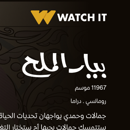
بيار الملح
1967
1 موسم
رومانسي
دراما
جمالات وحمدي يواجهان تحديات الحياة 
ستتمسك جمالات بحبها أم ستختار التغيي