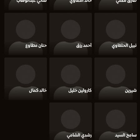
طارق لطفي
خالد الصاوي
فتحي عبدالوهاب
نبيل الحلفاوي
أحمد رزق
حنان مطاوع
شيرين
كارولين خليل
خالد كمال
سامح السيد
رشدي الشامي