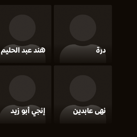
درة
هند عبد الحليم
نهى عابدين
إنجي أبو زيد