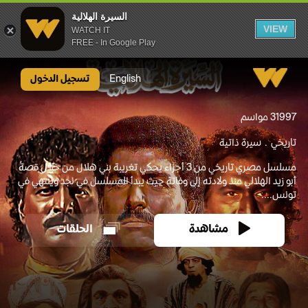
السيرة الهلالية
VIEW
WATCH IT
FREE - In Google Play
السيرة الهلالية
English
تسجيل الدخول
1997
3 مواسم
تاريخي
سيرة ذاتية
مسلسل مصري تاريخي من 3 أجزاء يحكي تغريبة بني هلال من خلال قصة
أبو زيد الهلالي منذ ولادته إلى وفاتة حيث يبدأ المسلسل في نجد وينتهي في
تونس....
مشاهدة
الحلقات