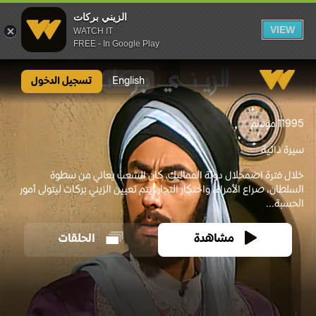
الزيني بركات
VIEW
WATCH IT
FREE - In Google Play
الزيني بركات
English
تسجيل الدخول
1995
1 موسم
سيرة ذاتية
خلال فترة اضمحلال دولة المماليك، كان الشعب يعاني من سطوة
السلطان، صراع الأمراء، واحتكار التجار، يتم تعيين الزيني بركات ليتولى أمور
الحسبة...
مشاهدة
الحلقات