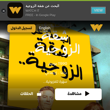
البحث عن شقة الزوجية
VIEW
WATCH IT
FREE - In Google Play
البحث عن شقة الزوجية
English
تسجيل الدخول
1990
1 موسم
دراما
إجتماعي
سهرة تلفزيونية...
مشاهدة
الحلقات