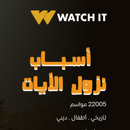
اسباب نزول الأيات
2005
2 مواسم
تاريخي
أطفال
ديني