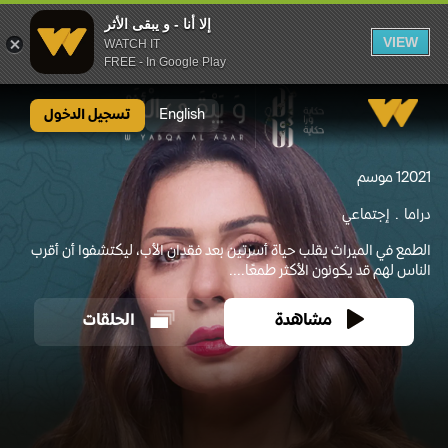
إلا أنا - و يبقى الأثر
VIEW
WATCH IT
FREE - In Google Play
إلا أنا - و يبقى الأثر
English
تسجيل الدخول
2021
1 موسم
دراما
إجتماعي
الطمع في الميراث يقلب حياة أسرتين بعد فقدان الأب، ليكتشفوا أن أقرب
الناس لهم قد يكونون الأكثر طمعًا....
مشاهدة
الحلقات