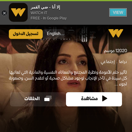
إلا أنا - ضي القمر
VIEW
WATCH IT
FREE - In Google Play
إلا أنا - ضي القمر
English
تسجيل الدخول
2020
1 موسم
دراما
إجتماعي
تأثير حلم الأمومة ونظرة المجتمع والمعاناه النفسية والمادية التي تعانيها
كل سيدة في تأخر الإنجاب لوجود مشاكل صحية أو لتقدم السن، وصعوبة
لجوء ...
مشاهدة
الحلقات