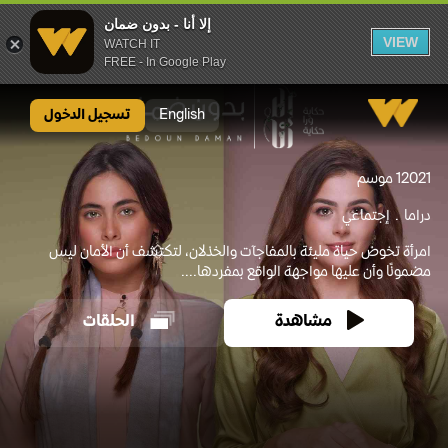
إلا أنا - بدون ضمان
VIEW
WATCH IT
FREE - In Google Play
إلا أنا - بدون ضمان
English
تسجيل الدخول
2021
1 موسم
دراما
إجتماعي
امرأة تخوض حياة مليئة بالمفاجآت والخذلان، لتكتشف أن الأمان ليس
مضمونًا وأن عليها مواجهة الواقع بمفردها....
مشاهدة
الحلقات