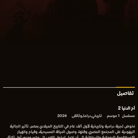
تفاصيل
أم الدنيا 2
مسلسل
1 موسم
تاريخي,دراما,وثائقى
2024
‎نخوض تجربة درامية وتاريخية لأول ألف عام في التاريخ الميلادي بمصر. تأثير الجالية
اليهودية على المجتمع المصري وقتها، وصول الديانة المسيحية، وقيام وانهيار
الإمبراطورية الرومانية والبيزنطية إلى أن نصل لدخول العرب إلى مصر ومرور أول ثلاثة