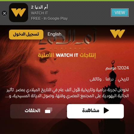
أم الدنيا 2
VIEW
WATCH IT
FREE - In Google Play
أم الدنيا 2
English
تسجيل الدخول
2024
1 موسم
تاريخي
دراما
وثائقى
‎نخوض تجربة درامية وتاريخية لأول ألف عام في التاريخ الميلادي بمصر. تأثير
الجالية اليهودية على المجتمع المصري وقتها، وصول الديانة المسيحية، و...
مشاهدة
الحلقات