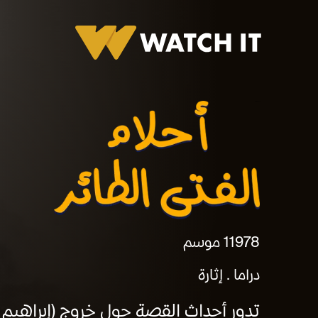
أحلام الفتى الطائر
1978
1 موسم
دراما
إثارة
تدور أحداث القصة حول خروج (إبراهيم 