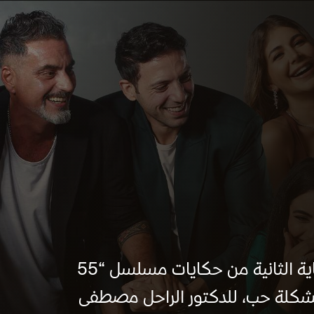
تعد حكاية “ما تيجي نشوف” هي الحكاية الثانية من حكايات مسلسل “55
ة حب” المأخوذة عن كتاب 55 مشكلة حب، للدكتور الراحل مصطفى