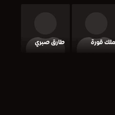
لك قورة
طارق صبري