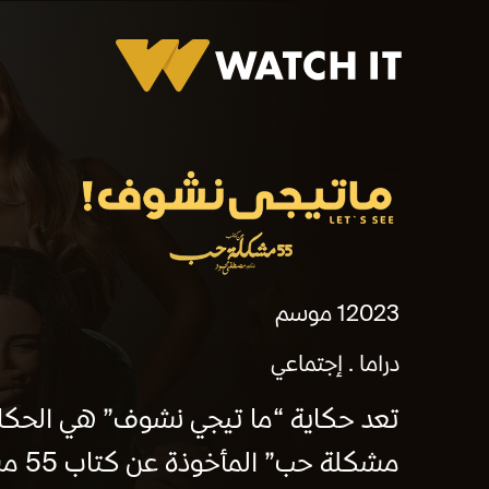
٥٥ مشكلة حب - ماتيجي نشوف
2023
1 موسم
دراما
إجتماعي
مشكل