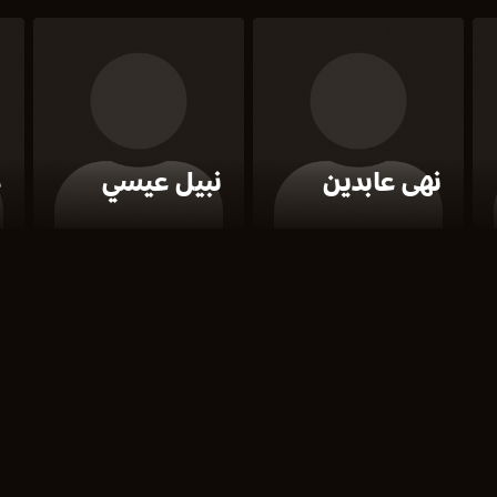
نهى عابدين
نبيل عيسي
م