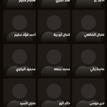
أحمد عز
هند صبري
هشام سليم
نضال الشافعي
كمال أبو رية
أحمد فؤاد سليم
ماجدة زكي
محمد جمعه
محمود البزاوي
ندى موسى
خالد أنور
مايان السيد