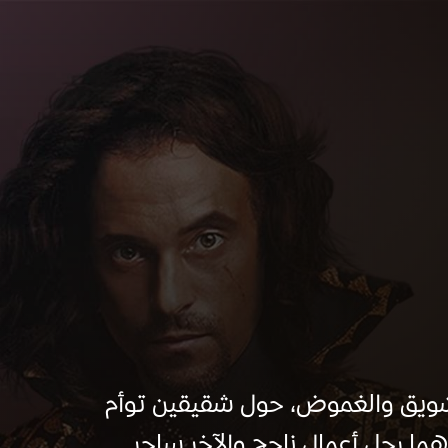
شويق والغموض، حول شقيقين توأم
ا رجل أعمال ناجح والآخر ساحر...