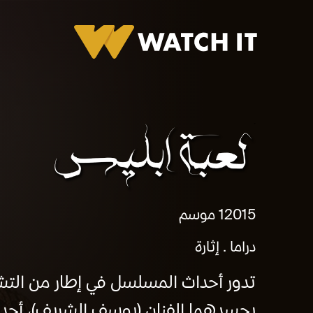
لعبة ابليس
2015
1 موسم
دراما
إثارة
تدور أحداث المسلسل في إطار من الت
يجسدهما الفنان (يوسف الشريف)، أحدهم