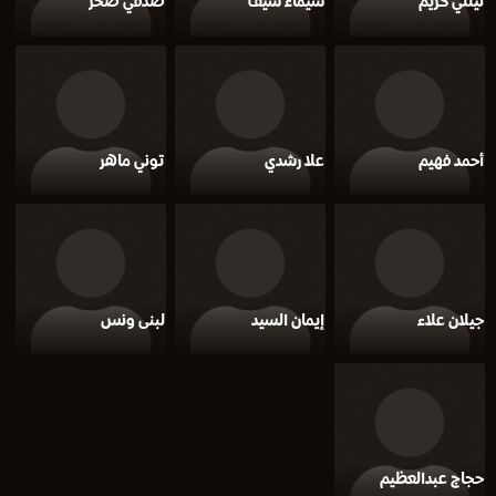
نيللي كريم
شيماء سيف
صدقي صخر
أحمد فهيم
علا رشدي
توني ماهر
جيلان علاء
إيمان السيد
لبنى ونس
حجاج عبدالعظيم