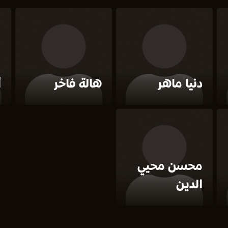
دنيا ماهر
هالة فاخر
أ
محسن محيي
الدين