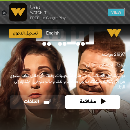
زيزينيا
VIEW
WATCH IT
FREE - In Google Play
English
تسجيل الدخول
1997
2 مواسم
دراما
إجتماعي
عائلي
دراما تتناول الإسكندرية في فترة الأربعينيات، وذلك من خلال شاب مصري
من أم إيطالية وتشتته ما بين محاولة والدته وخاله دلورنزي اجتذابه إلى
للجا...
مشاهدة
الحلقات