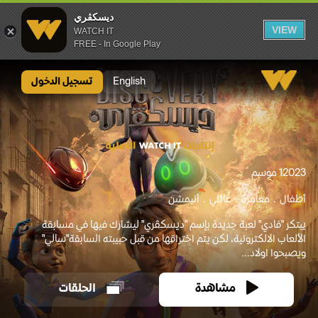
ديسكڤري
VIEW
WATCH IT
FREE - In Google Play
ديسكڤري
English
تسجيل الدخول
2023
1 موسم
أطفال
مغامرة
عائلي
أنيمشن
يبتكر "فادي" لعبة جديدة بإسم "ديسكڤري" ليشارك فيها في مسابقة
الألعاب الالكترونية، لكن يتم اختراقها من قبل حبيبته السابقة"سالي"
ويصبحوا اولاد...
مشاهدة
الحلقات