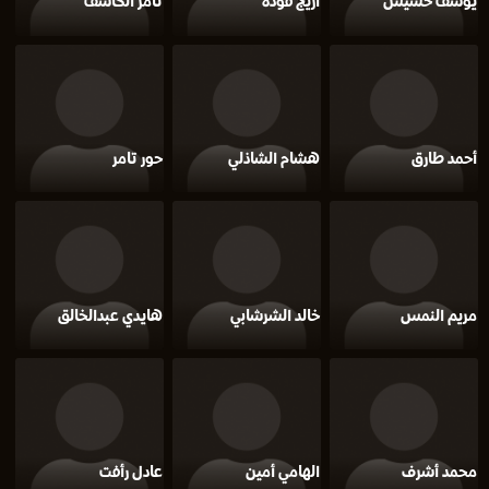
يوسف حشيش
أريج فودة
تامر الكاشف
أحمد طارق
هشام الشاذلي
حور تامر
مريم النمس
خالد الشرشابي
هايدي عبدالخالق
محمد أشرف
الهامي أمين
عادل رأفت