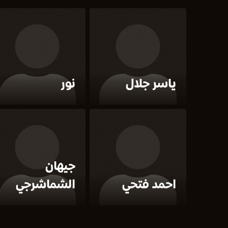
ياسر جلال
نور
جيهان
احمد فتحي
الشماشرجي