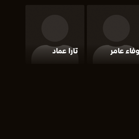
فاء عامر
تارا عماد