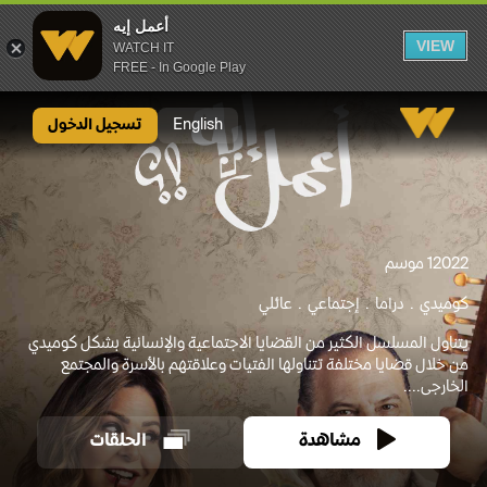
أعمل إيه
VIEW
WATCH IT
FREE - In Google Play
أعمل إيه
English
تسجيل الدخول
2022
1 موسم
كوميدي
دراما
إجتماعي
عائلي
يتناول المسلسل الكثير من القضايا الاجتماعية والإنسانية بشكل كوميدي
من خلال قضايا مختلفة تتناولها الفتيات وعلاقتهم بالأسرة والمجتمع
الخارجى....
مشاهدة
الحلقات