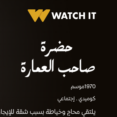
حضرة صاحب العمارة
1970
موسم
كوميدي
إجتماعي
يلتقي محامٍ وخياطة بسبب شقة للإيجار،