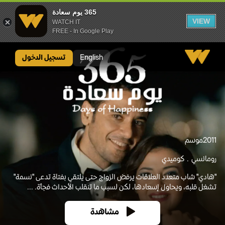
365 يوم سعادة
VIEW
WATCH IT
FREE - In Google Play
365 يوم سعادة
English
تسجيل الدخول
2011
موسم
رومانسي
كوميدي
"هادي" شاب متعدد العلاقات يرفض الزواج حتى يلتقي بفتاة تدعى "نسمة"
تشغل قلبه، ويحاول إسعادها، لكن لسبب ما تنقلب الأحداث فجأة. ...
مشاهدة