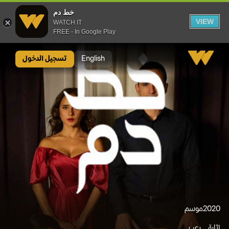
خط دم
VIEW
WATCH IT
FREE - In Google Play
خط دم
English
تسجيل الدخول
2020
موسم
إثارة
رعب