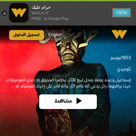
حرام عليك
VIEW
WATCH IT
FREE - In Google Play
حرام عليك
English
تسجيل الدخول
1953
موسم
كوميدي
إسماعيل وعبده يعملا بمحل لبيع الآثار، يحضرا صندوق به إحدى المومياوات،
حيث يراقبهما رجل يدعي أنه عالم آثار، وأنه قادر على إحياء المومياء، له ...
مشاهدة