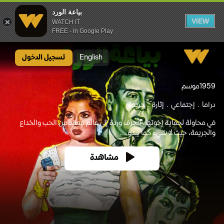
بياعة الورد
VIEW
WATCH IT
FREE - In Google Play
بياعة الورد
English
تسجيل الدخول
1959
موسم
دراما
إجتماعي
إثارة
جريمة
في محاولة لحماية إخوتها، تنجرف وردة إلى عالم معقد من الحب والخداع
والجريمة، حيث لا شيء كما يبدو....
مشاهدة