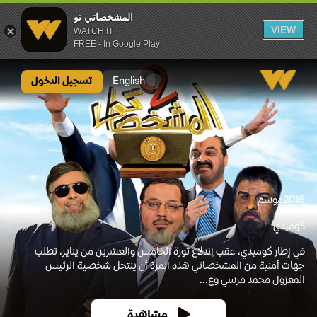
المشخصاتي تو
VIEW
WATCH IT
FREE - In Google Play
المشخصاتي تو
English
تسجيل الدخول
2016
موسم
كوميدي
في إطار كوميدي، عقب اندلاع ثورة الخامس والعشرين من يناير، تطلب
جهات أمنية من المشخصاتي هذه المرة أن ينتحل شخصية الرئيس
المعزول محمد مرسي وع...
مشاهدة