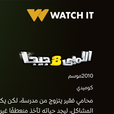
اللمبي 8 جيجا
2010
موسم
كوميدي
محامي فقير يتزوج من مدرسة، لكن يك
المشاكل، ليجد حياته تأخذ منعطفًا غير 