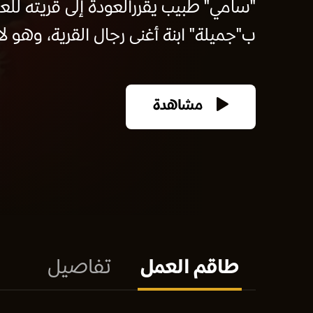
"سامي" طبيب يقررالعودة إلى قريته للع
ب"جميلة" ابنة أغنى رجال القرية، وهو ل
مشاهدة
طاقم العمل
تفاصيل