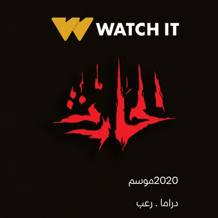
الحارث
2020
موسم
دراما
رعب